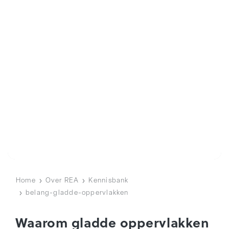
Home
Over REA
Kennisbank
belang-gladde-oppervlakken
Waarom gladde oppervlakken