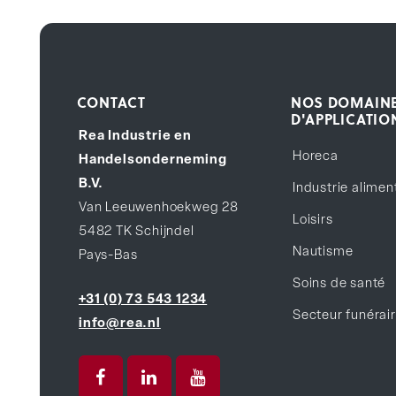
CONTACT
NOS DOMAIN
D'APPLICATIO
Rea Industrie en
Horeca
Handelsonderneming
B.V.
Industrie alimen
Van Leeuwenhoekweg 28
Loisirs
5482 TK Schijndel
Nautisme
Pays-Bas
Soins de santé
+31 (0) 73 543 1234
Secteur funérai
info@rea.nl