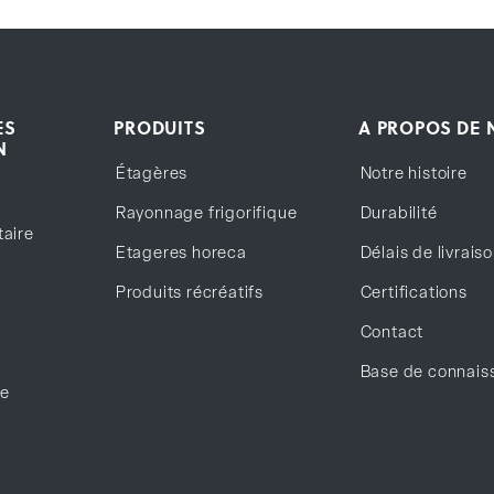
ES
PRODUITS
A PROPOS DE
N
Étagères
Notre histoire
Rayonnage frigorifique
Durabilité
taire
Etageres horeca
Délais de livrais
Produits récréatifs
Certifications
Contact
Base de connais
re