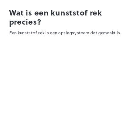
Wat is een kunststof rek
precies?
Een kunststof rek is een opslagsysteem dat gemaakt is
van kunststof. De rekken van REA worden gefabriceerd
van PVC dat onder hoge lucht- en oliedruk in elkaar wordt
geperst.
Dit betekent dus dat er geen schroef aan te pas komt bij
de productie en ook niet bij de montage vanwege het
simpele stapelsysteem, dit betekent dus ook geen enkele
kans op corrosie/roestvorming. Heel belangrijk in een
hygiënische omgeving waar voedsel wordt opgeslagen.
In plaats van metalen liggers en roosters bestaat het
systeem uit mechanische verbindingen, met gladde
oppervlakken. Dat resulteert in een strak, eenvoudig te
reinigen geheel, zonder kieren of open structuren waar