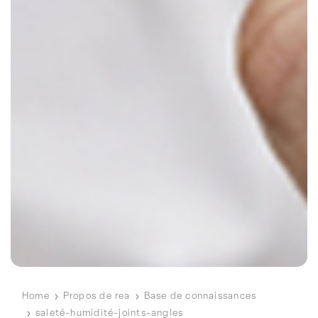
Home
Propos de rea
Base de connaissances
saleté-humidité-joints-angles