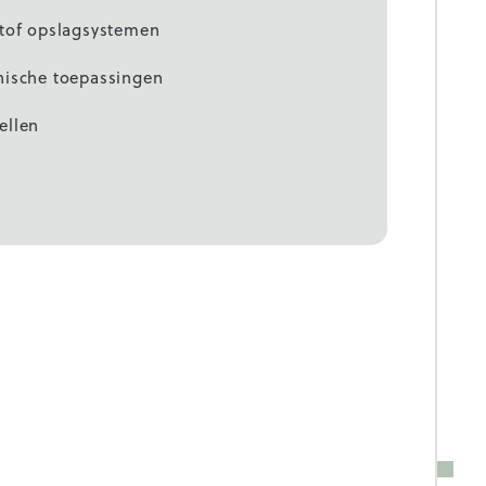
stof opslagsystemen
nische toepassingen
ellen