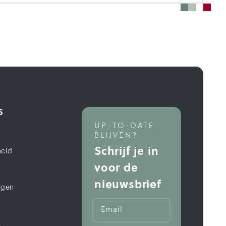
S
UP-TO-DATE
BLIJVEN?
Schrijf je in
eid
voor de
n
nieuwsbrief
ngen
k