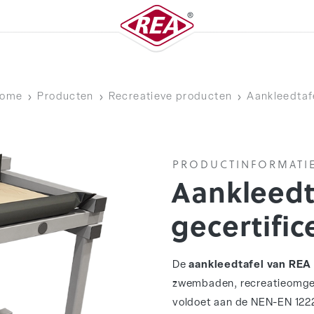
ome
Producten
Recreatieve producten
Aankleedtaf
PRODUCTINFORMATI
Aankleedt
gecertific
De
aankleedtafel van REA
zwembaden, recreatieomgev
voldoet aan de NEN-EN 1222