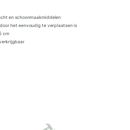
vocht en schoonmaakmiddelen
oor het eenvoudig te verplaatsen is
95 cm
verkrijgbaar