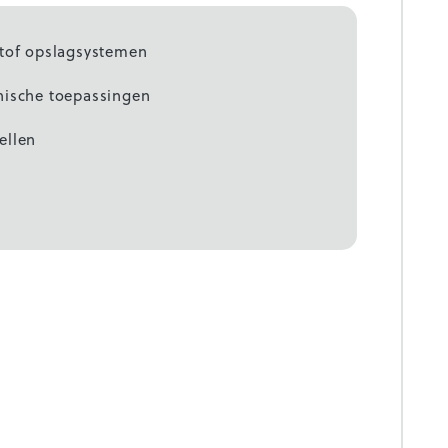
stof opslagsystemen
nische toepassingen
ellen