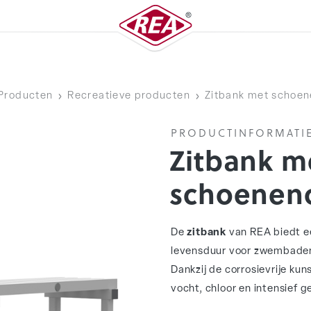
Producten
Recreatieve producten
Zitbank met schoe
PRODUCTINFORMATI
Zitbank m
schoenen
De
zitbank
van REA biedt e
levensduur voor zwembaden
Dankzij de corrosievrije ku
vocht, chloor en intensief g