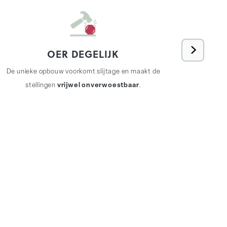
OER DEGELIJK
REA-stel
De unieke opbouw voorkomt slijtage en maakt de
s
stellingen
vrijwel onverwoestbaar
.