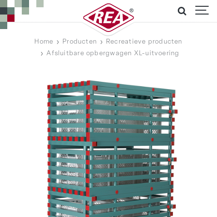
Home
Producten
Recreatieve producten
Afsluitbare opbergwagen XL-uitvoering