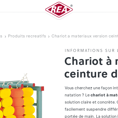
ts
Produits recreatifs
Chariot a materiaux version cein
INFORMATIONS SUR 
Chariot à
ceinture d
Vous cherchez une façon inte
natation ? Le
chariot à mat
solution claire et concrète
facilement suspendre différe
portée de main. La solution i