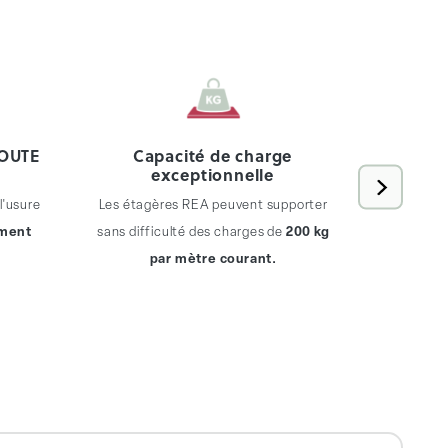
TOUTE
Capacité de charge
exceptionnelle
Les étagè
l'usure
Les étagères REA peuvent supporter
extens
ement
sans difficulté des charges de
200 kg
par mètre courant.