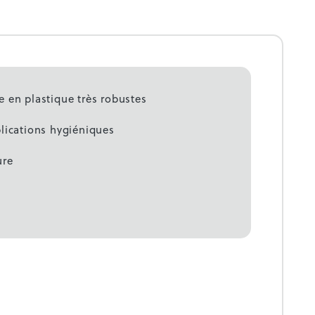
 en plastique très robustes
lications hygiéniques
ure