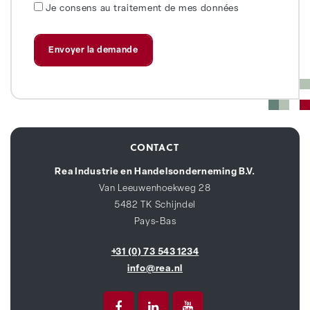
Je consens au traitement de mes données
CONTACT
Rea Industrie en Handelsonderneming B.V.
Van Leeuwenhoekweg 28
5482 TK Schijndel
Pays-Bas
+31 (0) 73 543 1234
info@rea.nl