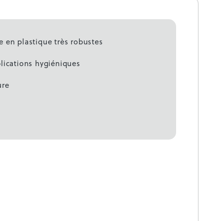
 en plastique très robustes
lications hygiéniques
ure