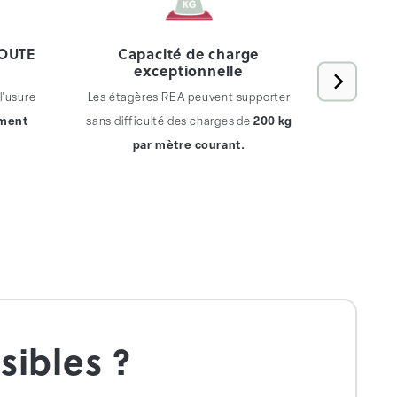
TOUTE
Capacité de charge
exceptionnelle
Les étagè
l'usure
Les étagères REA peuvent supporter
extens
ement
sans difficulté des charges de
200 kg
par mètre courant.
sibles ?