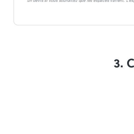
un devis si vous souhaitez que les espaces varient. L'e
3. 